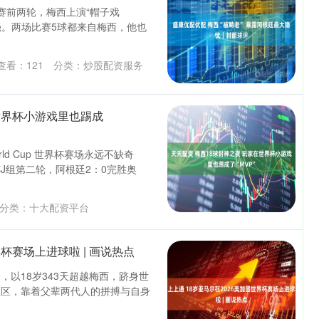
赛前两轮，梅西上演“帽子戏
强。两场比赛5球都来自梅西，他也
查看：
121
分类：
炒股配资服务
世界杯小游戏里也踢成
rld Cup 世界杯赛场永远不缺奇
杯J组第二轮，阿根廷2：0完胜奥
分类：
十大配资平台
界杯赛场上进球啦 | 画说热点
以18岁343天超越梅西，跻身世
社区，靠着父辈两代人的拼搏与自身
创业板指
3563.12
1.01%
47.56
1.35%