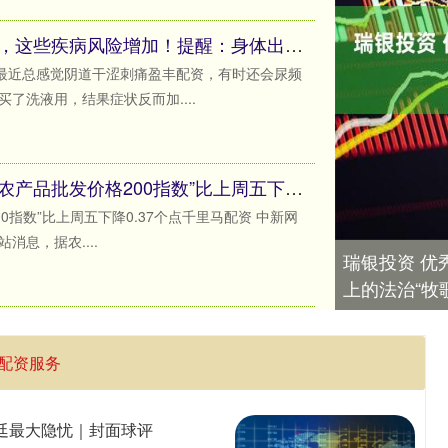
盈丰配资 女性绝经后，这些疾病风险增加！提醒：身体出现5个异常，需警惕
，最近总感觉阴道干涩刺痛盈丰配资，有时还会尿频
了洗液用，结果症状反而加....
千里马配资 9月15日“农产品批发价格200指数”比上周五下降0.37个点
00指数”比上周五下降0.37个点千里马配资 中新网
消息，据农....
瑞银投资 优
上的法治“牧
配资服务
根廷最大隐忧｜封面球评