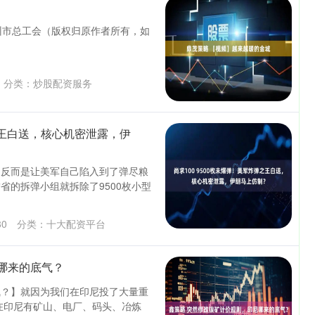
兰州市总工会（版权归原作者所有，如
分类：
炒股配资服务
弹之王白送，核心机密泄露，伊
，反而是让美军自己陷入到了弹尽粮
省的拆弹小组就拆除了9500枚小型
80
分类：
十大配资平台
哪来的底气？
气？】就因为我们在印尼投了大量重
在印尼有矿山、电厂、码头、冶炼