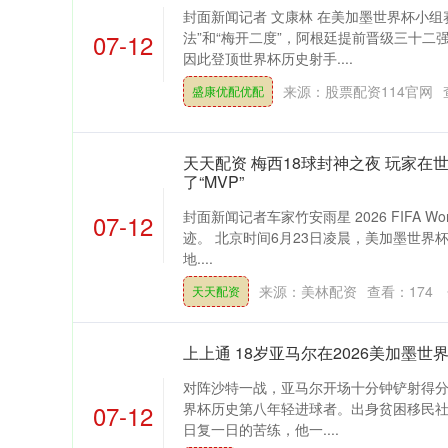
封面新闻记者 文康林 在美加墨世界杯小组
07-12
法”和“梅开二度”，阿根廷提前晋级三十二
因此登顶世界杯历史射手....
来源：股票配资114官网
盛康优配优配
天天配资 梅西18球封神之夜 玩家在
了“MVP”
封面新闻记者车家竹安雨星 2026 FIFA Wo
07-12
迹。 北京时间6月23日凌晨，美加墨世界
地....
来源：美林配资
查看：
174
天天配资
上上通 18岁亚马尔在2026美加墨世
对阵沙特一战，亚马尔开场十分钟铲射得分，
07-12
界杯历史第八年轻进球者。出身贫困移民
日复一日的苦练，他一....
北证50
1134.24
43.13
0.93%
11.37