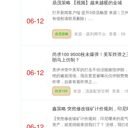
鼎茂策略 【视频】越来越暖的金城
打开新闻客户端 提升3倍流畅度 来源｜
06-12
有侵权请联系删除）....
来源：森利网平台
查看：
58
鼎茂策略
尚求100 9500枚未爆弹！美军炸
朗马上仿制？
美伊冲突中美军的打击不但没能摧毁伊朗
06-12
绝的尴尬境地，现在更是被曝出仅伊朗赞詹
炸弹，自家有着炸弹之....
来源：茂森配资官网
查看：
1
尚求100
鑫策略 突然修改镍矿计价规则，印尼
【突然修改镍矿计价规则，印尼哪来的底
06-12
资产，就觉得能拿捏我们了？ 没错，我们