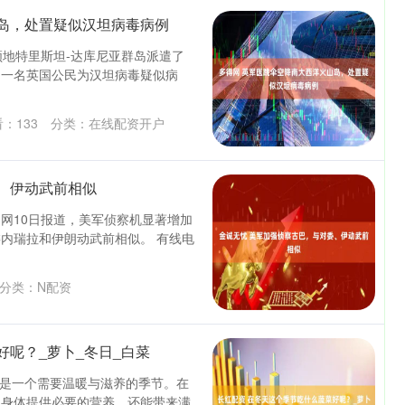
岛，处置疑似汉坦病毒病例
领地特里斯坦-达库尼亚群岛派遣了
岛一名英国公民为汉坦病毒疑似病
看：
133
分类：
在线配资开户
、伊动武前相似
闻网10日报道，美军侦察机显著增加
内瑞拉和伊朗动武前相似。 有线电
分类：
N配资
好呢？_萝卜_冬日_白菜
，是一个需要温暖与滋养的季节。在
为身体提供必要的营养，还能带来满