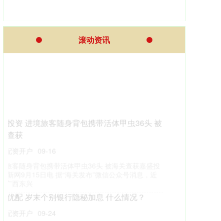
滚动资讯
智策管家 U17女足世界杯中国队狂胜挪威，多位
小花已闪耀十五运赛场
在线配资开户
10-27
南都讯 记者陶新蕾 北京时间10月18日晚智策管家，在
2025年U17女足世界杯C组首轮比赛中，中国队5比0大
胜挪威队。
盈丰配资 女性绝经后，这些疾病风险增加！提
醒：身体出现5个异常，需警惕
十大配资平台
09-18
58岁的王阿姨绝经5年了，最近总感觉阴道干涩刺痛盈丰
配资，有时还会尿频尿急。她不好意思说，自己买了洗
液用，结果症状反而加