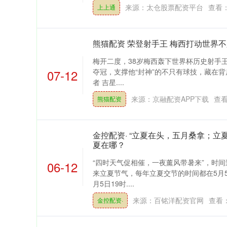
来源：太仓股票配资平台
查看
上上通
熊猫配资 荣登射手王 梅西打动世界
梅开二度，38岁梅西轰下世界杯历史射手王！
07-12
夺冠，支撑他“封神”的不只有球技，藏在背
者 吉星....
来源：京融配资APP下载
查
熊猫配资
金控配资· “立夏在头，五月桑拿；立
夏在哪？
“四时天气促相催，一夜薰风带暑来”，时间过
06-12
来立夏节气，每年立夏交节的时间都在5月
月5日19时....
来源：百铭洋配资官网
查看
金控配资·