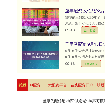
58岁的王阿姨绝经5年了
尿急。她不好意思说，自己买
09-18
盈丰配资
9月15日“农产品批发价格2
9月15日电 据农业农村部网站
09-16
千里马配资
推荐
N配资
十大配资平台
在线配资开户
炒股
盛康优配优配 梅西“被啃老” 暴露阿