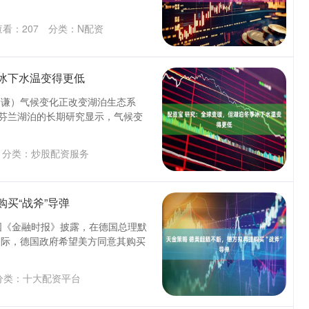
查看：
207
分类：
N配资
冰下水温变得更低
徐谦）气候变化正改变湖泊生态系
对芬兰湖泊的长期研究显示，气候变
分类：
炒股配资服务
买“战斧”导弹
英国《金融时报》披露，在德国总理默
之际，德国政府希望美方同意其购买
分类：
十大配资平台