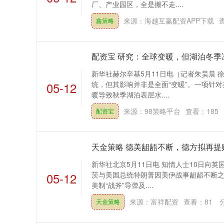
厂、产业园区，全是搬不走....
来源：海越互赢配资APP下载
鑫策略
配资宝 研究：全球变暖，但湖泊冬季
新华社赫尔辛基5月11日电（记者朱昊晨 
05-12
统，但其影响并非是全面“变暖”。一项针
暖导致秋季湖泊表层水....
来源：98策略平台
查看：
185
配资宝
天金策略 德美龃龉不断，德方拟再提购
新华社北京5月11日电 知情人士10日向
05-12
茨与美国总统特朗普因美伊战事龃龉不断
美制“战斧”导弹及....
来源：富祥配资
查看：
81
天金策略