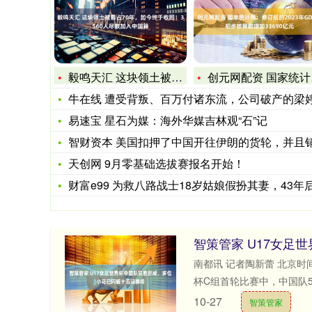
毅鸣天汇 这块领土被霸占70年，如今终于收回！3560人尽数
创元网配资 国家统计局：修订后的2023年GDP比初步核算数
牛在线 遭受背叛、百万付诸东流，公司破产的梁婷，现在被辛芷
易速宝 星石为媒：海外华媒吉林观“石”记
智财资本 美国扣押了中国开往伊朗的货轮，并且销毁了货轮上的
天创网 9月零基础选拔赛报名开始！
财富e99 为救八路战士18岁姑娘假扮其妻，43年后战士变
南都讯 记者陶新蕾 北京时间
杯C组首轮比赛中，中国队5比
10-27
智策管家