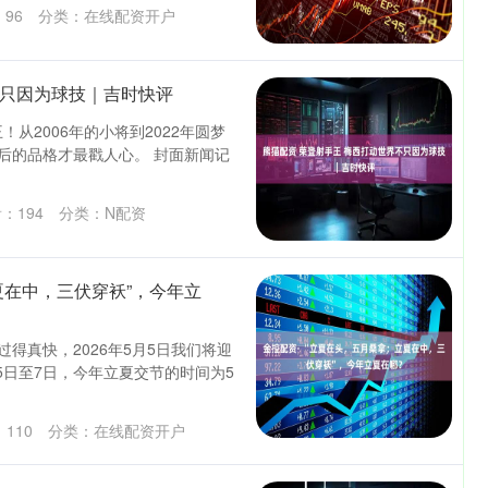
：
96
分类：
在线配资开户
不只因为球技｜吉时快评
从2006年的小将到2022年圆梦
后的品格才最戳人心。 封面新闻记
看：
194
分类：
N配资
夏在中，三伏穿袄”，今年立
得真快，2026年5月5日我们将迎
5日至7日，今年立夏交节的时间为5
：
110
分类：
在线配资开户