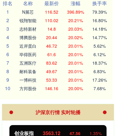
排名
名称
最新价
涨幅
换手率
1
N展芯
116.52
396.89%
79.39%
2
锐翔智能
110.02
20.21%
16.80%
3
志特新材
14.8
20.03%
14.18%
4
博腾股份
20.44
20.02%
14.77%
5
近岸蛋白
46.72
20.01%
5.62%
6
毕得医药
61.6
20.01%
6.12%
7
五洲医疗
83.62
20.01%
18.37%
8
耐科装备
49.67
20.01%
6.83%
9
一博科技
53.33
20.01%
17.26%
10
方邦股份
146.16
20.00%
7.68%
沪深京行情 实时轮播
基金指数
7242.10
国
12.30
0.17%