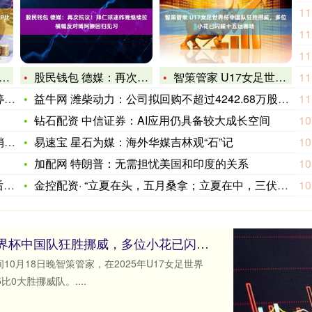
11
11
11
股民钱包 德媒：再次抗议！拜仁球迷昨晚继续拉横幅反对博阿滕回
智策管家 U17女足世界杯中国队狂胜挪威，多位小花已闪耀十五
11
蕾
益牛网 潍柴动力：公司拟回购不超过4242.68万股公司股份
11
钻石配资 中信证券：AI应用仍具备较大成长空间
10
物
易速宝 星石为媒：海外华媒吉林观“石”记
10
加配网 特朗普：无需担忧美国和印度的关系
10
将
金控配资· “立夏在头，五月桑拿；立夏在中，三伏穿袄”，今年
10
智策管家 U17女足世界杯中国队狂胜挪威，多位小花已闪耀十五运赛场
10月18日晚智策管家，在2025年U17女足世界
0大胜挪威队。....