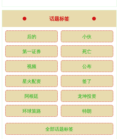
话题标签
后的
小伙
第一证券
死亡
视频
公布
星火配资
签了
阿根廷
龙坤投资
环球策路
特朗
全部话题标签