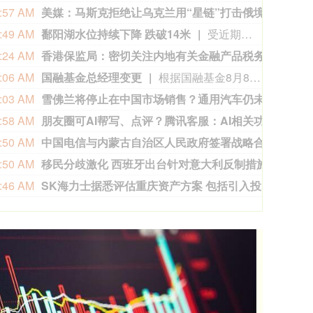
:57 AM
美媒：马斯克拒绝让乌克兰用“星链”打击俄境内目标
美国
:49 AM
鄱阳湖水位持续下降 跌破14米
受近期持续高温天气影响，我国最大淡水湖鄱阳湖水位快速下降。截至8月8日8时，鄱阳湖标志性水文站星子站水位下降至13.97米，较昨日下降0.13米，鄱阳湖湖口站水位下降至13.84米，湖区两岸退水痕迹明显。（央视新闻）
:24 AM
香港保监局：密切关注内地有关金融产品税务安排
近期
:06 AM
国融基金总经理变更
根据国融基金8月8日公告，总经理毛灵俊因个人原因离任，总经理职位暂由张圆辉代任。根据国融基金安排，该公司董事会选举韩光华拟任公司总经理，待韩光华完成相关程序后履职。
:03 AM
雪佛兰将停止在中国市场销售？通用汽车仍未正面回应
近日
:58 AM
朋友圈可AI帮写、点评？腾讯客服：AI相关功能逐步开放中
8月
:50 AM
中国电信与内蒙古自治区人民政府签署战略合作协议
据人
:50 AM
移民分歧激化 西班牙出台针对意大利反制措施
由于
:46 AM
SK海力士据悉评估重庆资产方案 包括引入投资者
据知