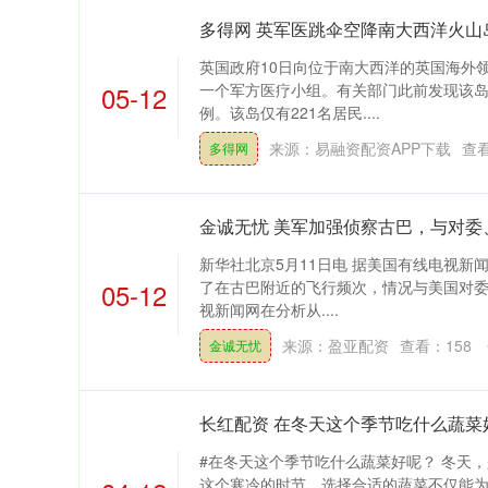
多得网 英军医跳伞空降南大西洋火山
英国政府10日向位于南大西洋的英国海外
05-12
一个军方医疗小组。有关部门此前发现该
例。该岛仅有221名居民....
来源：易融资配资APP下载
查
多得网
金诚无忧 美军加强侦察古巴，与对委
新华社北京5月11日电 据美国有线电视新
05-12
了在古巴附近的飞行频次，情况与美国对委
视新闻网在分析从....
来源：盈亚配资
查看：
158
金诚无忧
长红配资 在冬天这个季节吃什么蔬菜
#在冬天这个季节吃什么蔬菜好呢？ 冬天
这个寒冷的时节，选择合适的蔬菜不仅能